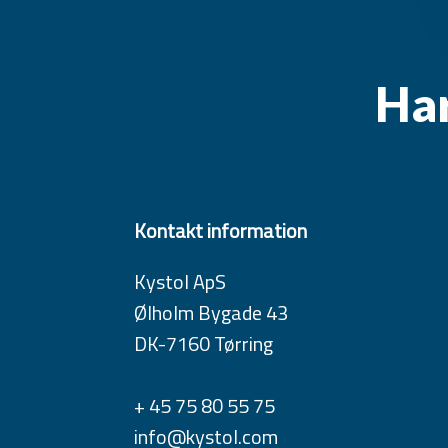
Har
Kontakt information
Kystol ApS
Ølholm Bygade 43
DK-7160 Tørring
+ 45 75 80 55 75
info@kystol.com