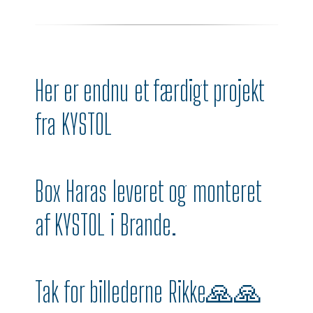
Her er endnu et færdigt projekt
fra KYSTOL
Box Haras leveret og monteret
af KYSTOL i Brande.
Tak for billederne Rikke🙏🙏