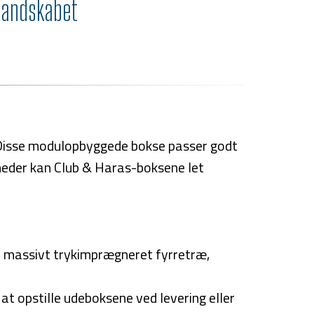
 landskabet
. Disse modulopbyggede bokse passer godt
igheder kan Club & Haras-boksene let
 massivt trykimprægneret fyrretræ,
t opstille udeboksene ved levering eller