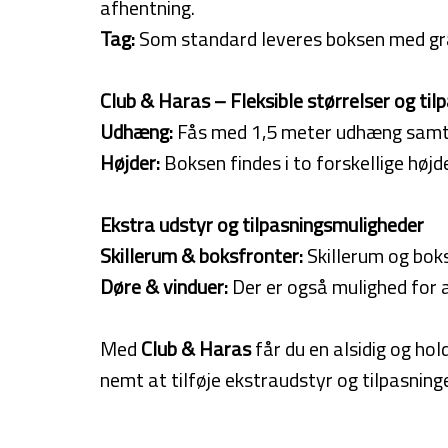
afhentning.
Tag:
Som standard leveres boksen med grå 
Club & Haras – Fleksible størrelser og ti
Udhæng:
Fås med 1,5 meter udhæng samt 3 m
Højder:
Boksen findes i to forskellige høj
Ekstra udstyr og tilpasningsmuligheder
Skillerum & boksfronter:
Skillerum og boks
Døre & vinduer:
Der er også mulighed for at
Med
Club & Haras
får du en alsidig og hol
nemt at tilføje ekstraudstyr og tilpasninge